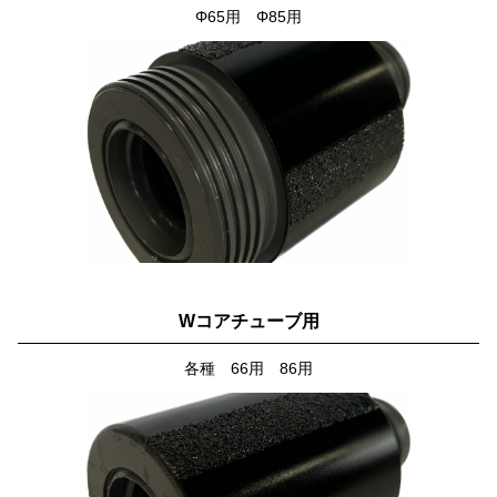
Φ65用 Φ85用
Wコアチューブ用
各種 66用 86用